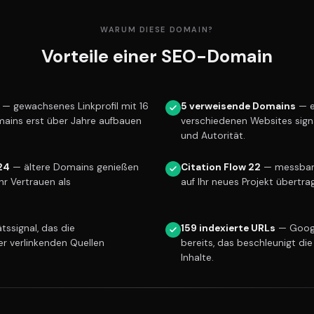
WARUM DIESE DOMAIN?
Vorteile einer SEO-Domain
— gewachsenes Linkprofil mit 16
5 verweisende Domains
— e
mains erst über Jahre aufbauen
verschiedenen Websites sign
und Autorität.
24
— ältere Domains genießen
Citation Flow 22
— messbare 
r Vertrauen als
auf Ihr neues Projekt übertra
tssignal, das die
159 indexierte URLs
— Googl
er verlinkenden Quellen
bereits, das beschleunigt die
Inhalte.